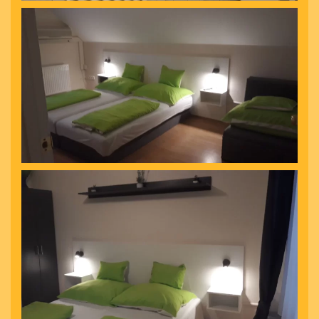
nagyít
nagyít