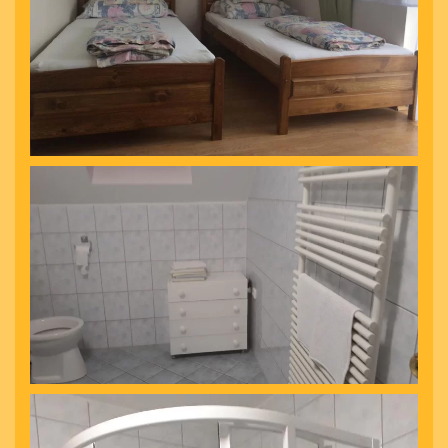
nagyít
nagyít