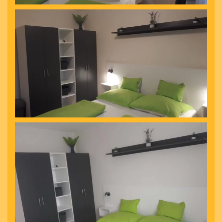
nagyít
nagyít