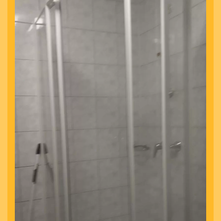
nagyít