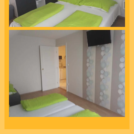
nagyít