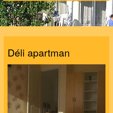
Déli apartman