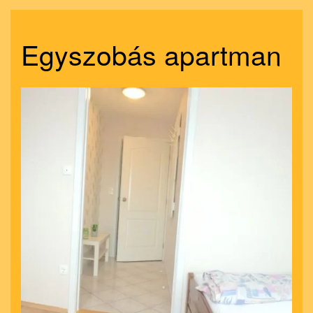
Egyszobás apartman
nagyít