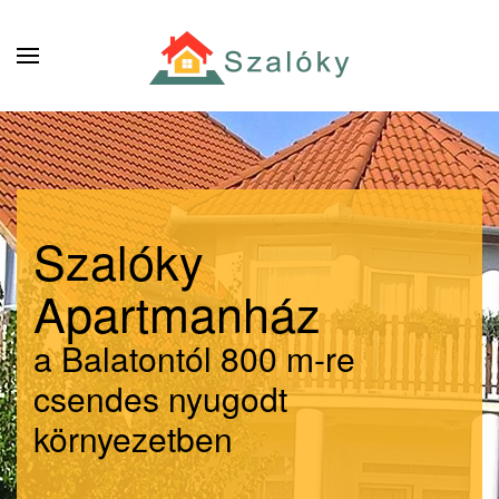
Fő tartalom átugrása
Szalóky
Apartmanház
a Balatontól 800 m-re
csendes nyugodt
környezetben