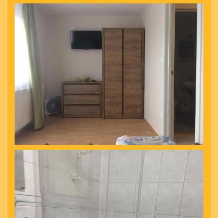
nagyít