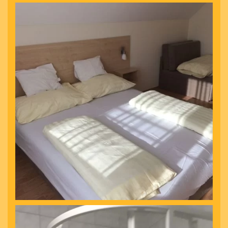
nagyít