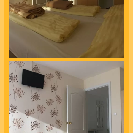
nagyít
nagyít