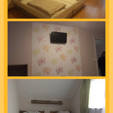
nagyít