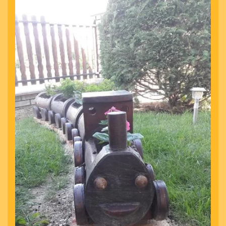
nagyít