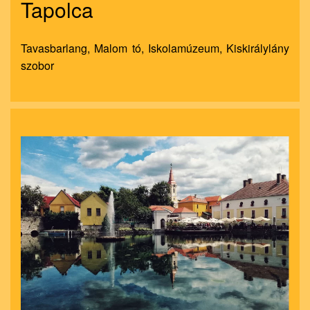
Tapolca
Tavasbarlang, Malom tó, Iskolamúzeum, Kiskirálylány
szobor
nagyít