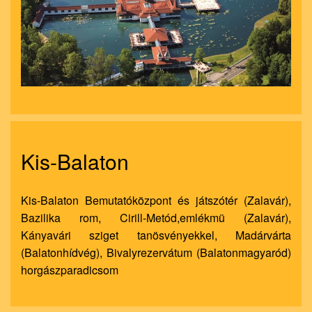
nagyít
Kis-Balaton
Kis-Balaton Bemutatóközpont és játszótér (Zalavár),
Bazilika rom, Cirill-Metód,emlékmü (Zalavár),
Kányavári sziget tanösvényekkel, Madárvárta
(Balatonhídvég), Bivalyrezervátum (Balatonmagyaród)
horgászparadicsom