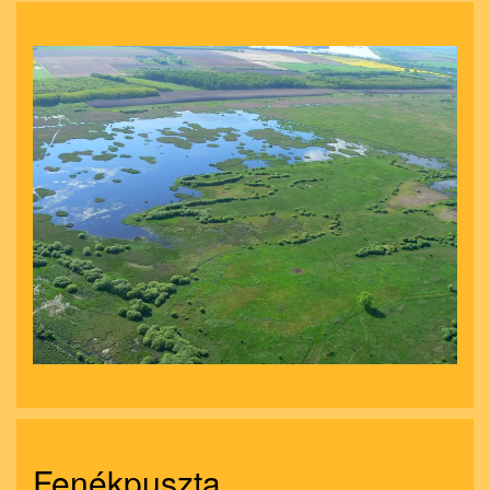
nagyít
Fenékpuszta