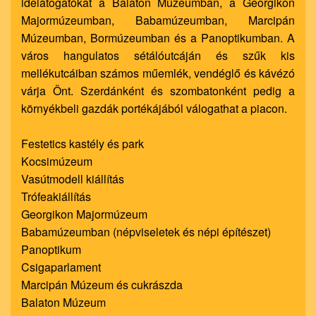
idelátogatókat a Balaton Múzeumban, a Georgikon
Majormúzeumban, Babamúzeumban, Marcipán
Múzeumban, Bormúzeumban és a Panoptikumban. A
város hangulatos sétálóutcáján és szűk kis
mellékutcáiban számos műemlék, vendéglő és kávézó
várja Önt. Szerdánként és szombatonként pedig a
környékbeli gazdák portékájából válogathat a piacon.
Festetics kastély és park
Kocsimúzeum
Vasútmodell kiállítás
Trófeakiállítás
Georgikon Majormúzeum
Babamúzeumban (népviseletek és népi építészet)
Panoptikum
Csigaparlament
Marcipán Múzeum és cukrászda
Balaton Múzeum