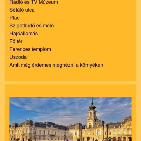
Rádió és TV Múzeum
Sétáló utca
Piac
Szigetfürdő és móló
Hajóállomás
Fő tér
Ferences templom
Uszoda
Amit még érdemes megnézni a környéken
nagyít