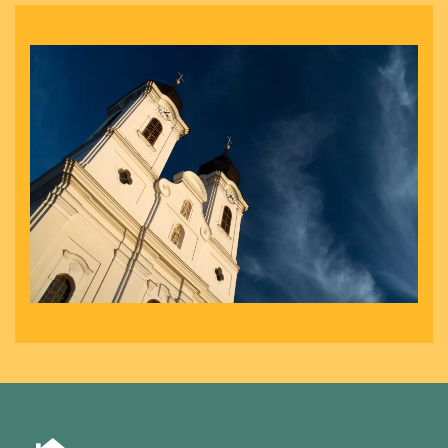
nagyít