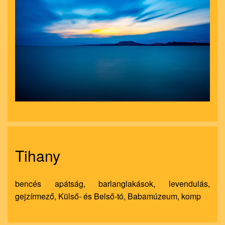
nagyít
Tihany
bencés apátság, barlanglakások, levendulás,
gejzírmező, Külső- és Belső-tó, Babamúzeum, komp