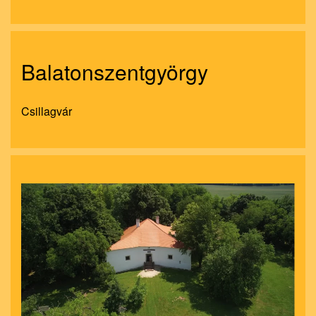
Balatonszentgyörgy
Csillagvár
nagyít