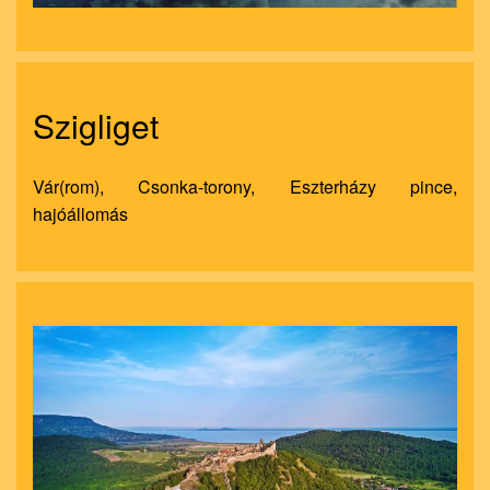
Szigliget
Vár(rom), Csonka-torony, Eszterházy pince,
hajóállomás
nagyít