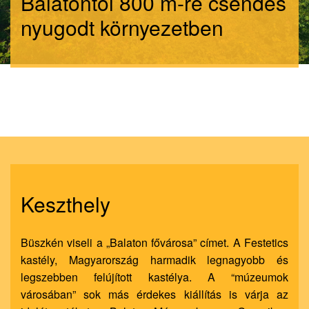
Balatontól 800 m-re csendes
nyugodt környezetben
Keszthely
Büszkén viseli a „Balaton fővárosa” címet. A Festetics
kastély, Magyarország harmadik legnagyobb és
legszebben felújított kastélya. A “múzeumok
városában” sok más érdekes kiállítás is várja az