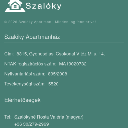
©
2026
Szalóky Apartman - Minden jog fenntartva!
Szalóky Apartmanház
Cím:
8315, Gyenesdiás, Csokonai Vitéz M. u. 14.
NTAK regisztrációs szám:
MA19020732
Nyilvántartási szám:
895/2008
Tevékenységi szám:
5520
Elérhetőségek
Tel:
Szalókyné Rosta Valéria (magyar)
+36 30/279-2969