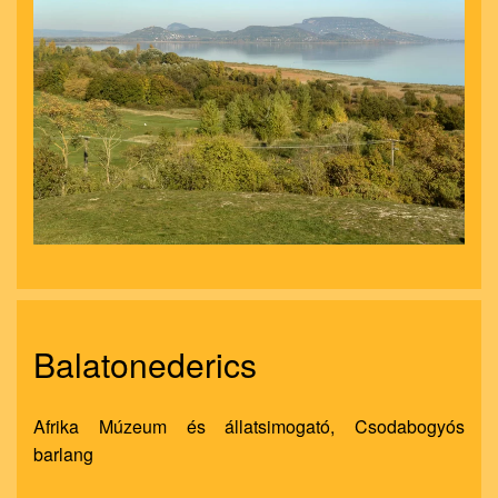
nagyít
Balatonederics
Afrika Múzeum és állatsimogató, Csodabogyós
barlang