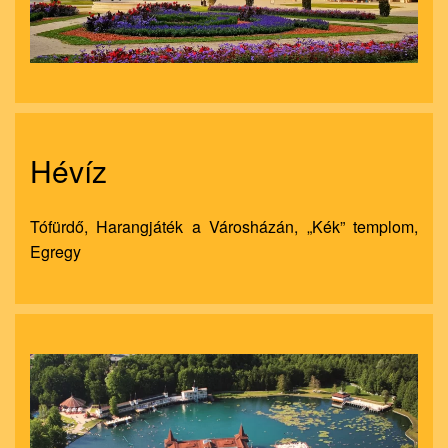
Hévíz
Tófürdő, Harangjáték a Városházán, „Kék” templom,
Egregy