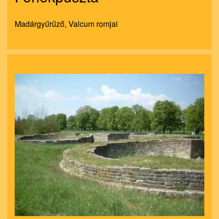
Madárgyűrűző, Valcum romjai
nagyít